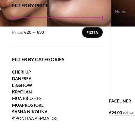
FILTER BY PRICE
Home
/
Product 
Price:
€20
—
€30
FILTER
FILTER BY CATEGORIES
CHERI UP
DANESSA
EIGSHOW
KRYOLAN
MUA BRUSHES
FACELINER
MUAPROSTORE
SASHA NIKOLINA
€
24.00
Incl. VAT
ΦΡΟΝΤΙΔΑ ΔΕΡΜΑΤΟΣ