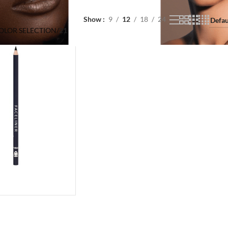
Show
9
12
18
24
COLOR SELECTION
/
21