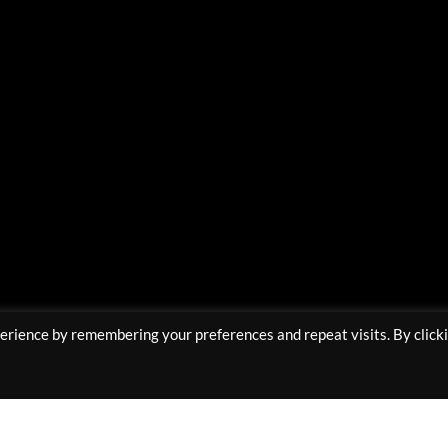
Υποστηρίζουμε Πληρωμές με:
erience by remembering your preferences and repeat visits. By click
Copyright 2025 © All rights Reserved Muaprostore.com