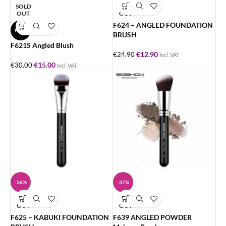
SOLD
SOLD
OUT
OUT
F624 – ANGLED FOUNDATION
NEW
BRUSH
F621S Angled Blush
€
12.90
€
24.90
Incl. VAT
€
15.00
€
30.00
Incl. VAT
-36%
-37%
SOLD
SOLD
OUT
OUT
F625 – KABUKI FOUNDATION
F639 ANGLED POWDER