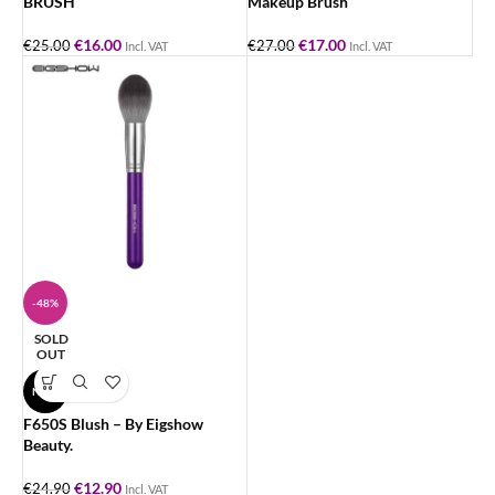
BRUSH
Makeup Brush
€
16.00
€
17.00
€
25.00
€
27.00
Incl. VAT
Incl. VAT
-48%
SOLD
OUT
NEW
F650S Blush – By Eigshow
Beauty.
€
12.90
€
24.90
Incl. VAT