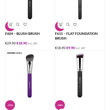
-37%
-48%
F604 – BLUSH BRUSH
F615 – FLAT FOUNDATION
BRUSH
€
18.90
€
29.90
Incl. VAT
€
9.90
€
18.90
Incl. VAT
-50%
-48%