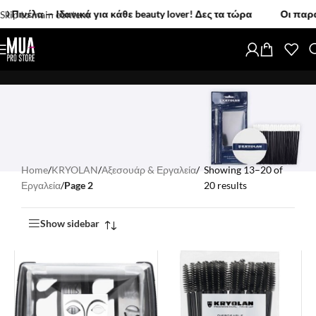
 Ιδανικά για κάθε beauty lover! Δες τα τώρα
Οι παραγγελίες
Skip to main content
Home
/
KRYOLAN
/
Αξεσουάρ & Εργαλεία
/
Showing 13–20 of
Εργαλεία
/
Page 2
20 results
Show sidebar