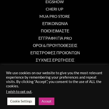
EIGSHOW
CHERI UP
MUA PRO STORE
ΕΠΙΚΟΙΝΩΝΙΑ
ΠΟΙΟΙ ΕΙΜΑΣΤΕ
ΕΓΓΡΑΦΗ ΓΙΑ PRO
ΟΡΟΙ & ΠΡΟΥΠΟΘΕΣΕΙΣ
ΕΠΙΣΤΡΟΦΕΣ ΠΡΟΙΟΝΤΩΝ
ΣΥΧΝΕΣ ΕΡΩΤΗΣΕΙΣ
We use cookies on our website to give you the most relevant
Επικοινωνία
experience by remembering your preferences and repeat
visits. By clicking “Accept”, you consent to the use of ALL the
cookies.
info@muaprostore.com
I wish to opt out
.
96 000 750
Cookie Settings
Accept