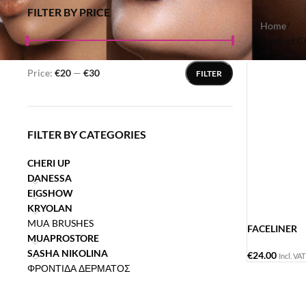
FILTER BY PRICE
Home
/
Product 
Price:
€20
—
€30
FILTER
FILTER BY CATEGORIES
CHERI UP
DANESSA
EIGSHOW
KRYOLAN
MUA BRUSHES
FACELINER
MUAPROSTORE
SASHA NIKOLINA
€
24.00
Incl. VAT
ΦΡΟΝΤΙΔΑ ΔΕΡΜΑΤΟΣ