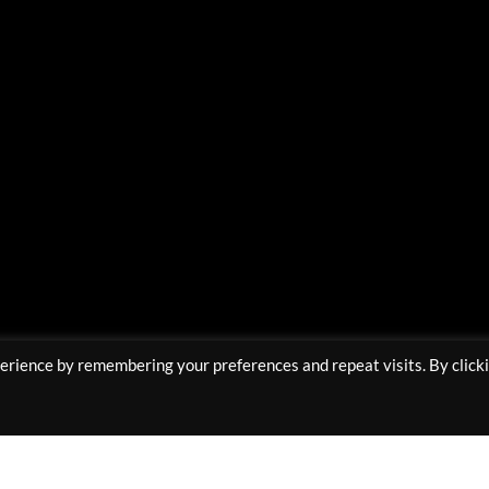
Υποστηρίζουμε Πληρωμές με:
erience by remembering your preferences and repeat visits. By click
Copyright 2025 © All rights Reserved Muaprostore.com