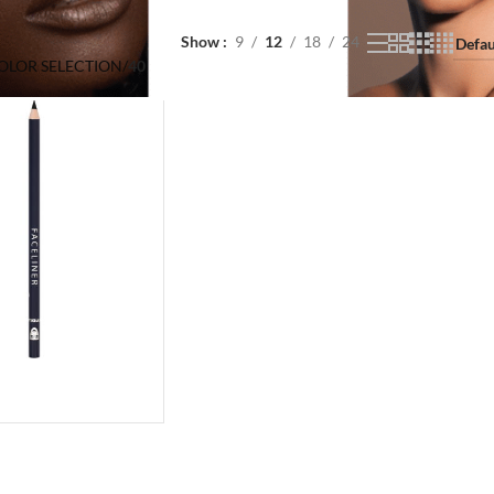
Show
9
12
18
24
COLOR SELECTION
/
40