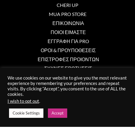
CHERI UP
MUA PRO STORE
ΕΠΙΚΟΙΝΩΝΙΑ
ΠΟΙΟΙ ΕΙΜΑΣΤΕ
ΕΓΓΡΑΦΗ ΓΙΑ PRO
ΟΡΟΙ & ΠΡΟΥΠΟΘΕΣΕΙΣ
ΕΠΙΣΤΡΟΦΕΣ ΠΡΟΙΟΝΤΩΝ
ΣΥΧΝΕΣ ΕΡΩΤΗΣΕΙΣ
We use cookies on our website to give you the most relevant
experience by remembering your preferences and repeat
visits. By clicking “Accept”, you consent to the use of ALL the
Επικοινωνία
cookies.
I wish to opt out
.
info@muaprostore.com
96 000 750
Cookie Settings
Accept