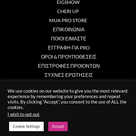
EIGSHOW
CHERI UP
MUA PRO STORE
ΕΠΙΚΟΙΝΩΝΙΑ
ΠΟΙΟΙ ΕΙΜΑΣΤΕ
ΕΓΓΡΑΦΗ ΓΙΑ PRO
ΟΡΟΙ & ΠΡΟΥΠΟΘΕΣΕΙΣ
ΕΠΙΣΤΡΟΦΕΣ ΠΡΟΙΟΝΤΩΝ
ΣΥΧΝΕΣ ΕΡΩΤΗΣΕΙΣ
We use cookies on our website to give you the most relevant
Επικοινωνία
experience by remembering your preferences and repeat
visits. By clicking “Accept”, you consent to the use of ALL the
cookies.
info@muaprostore.com
I wish to opt out
.
96 000 750
Cookie Settings
Accept