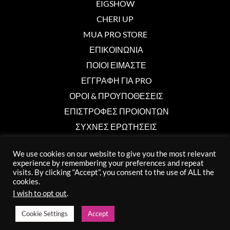
EIGSHOW
CHERI UP
MUA PRO STORE
ΕΠΙΚΟΙΝΩΝΙΑ
ΠΟΙΟΙ ΕΙΜΑΣΤΕ
ΕΓΓΡΑΦΗ ΓΙΑ PRO
ΟΡΟΙ & ΠΡΟΥΠΟΘΕΣΕΙΣ
ΕΠΙΣΤΡΟΦΕΣ ΠΡΟΙΟΝΤΩΝ
ΣΥΧΝΕΣ ΕΡΩΤΗΣΕΙΣ
We use cookies on our website to give you the most relevant
Επικοινωνία
experience by remembering your preferences and repeat
visits. By clicking “Accept”, you consent to the use of ALL the
cookies.
info@muaprostore.com
I wish to opt out
.
96 000 750
Cookie Settings
Accept