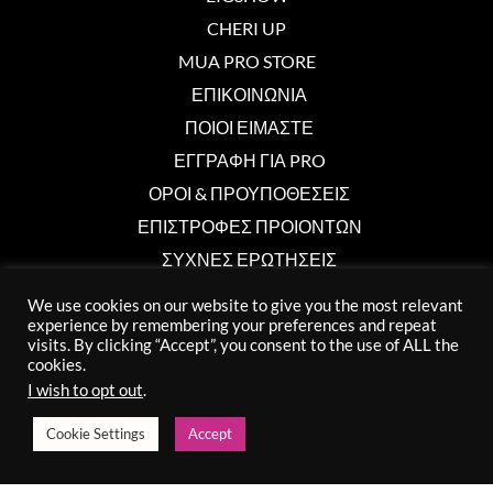
CHERI UP
MUA PRO STORE
ΕΠΙΚΟΙΝΩΝΙΑ
ΠΟΙΟΙ ΕΙΜΑΣΤΕ
ΕΓΓΡΑΦΗ ΓΙΑ PRO
ΟΡΟΙ & ΠΡΟΥΠΟΘΕΣΕΙΣ
ΕΠΙΣΤΡΟΦΕΣ ΠΡΟΙΟΝΤΩΝ
ΣΥΧΝΕΣ ΕΡΩΤΗΣΕΙΣ
We use cookies on our website to give you the most relevant
experience by remembering your preferences and repeat
Επικοινωνία
visits. By clicking “Accept”, you consent to the use of ALL the
cookies.
info@muaprostore.com
I wish to opt out
.
96 000 750
Cookie Settings
Accept