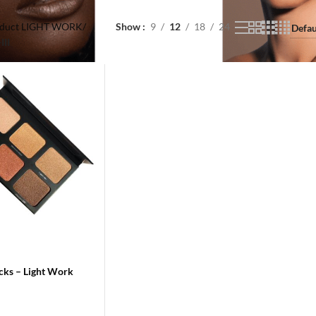
duct LIGHT WORK
/
Show
9
12
18
24
III
cks – Light Work