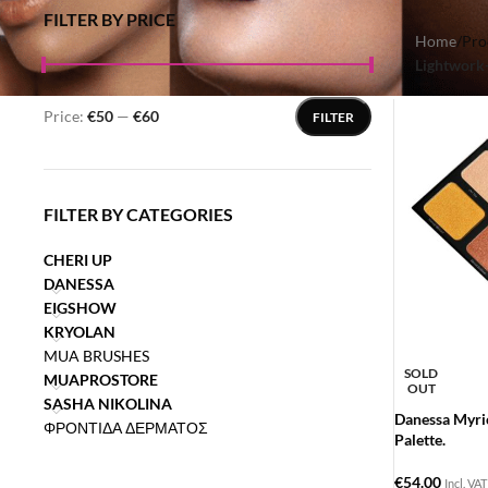
FILTER BY PRICE
Home
/
Pro
Lightwork-
Price:
€50
—
€60
FILTER
FILTER BY CATEGORIES
CHERI UP
DANESSA
EIGSHOW
KRYOLAN
MUA BRUSHES
SOLD
MUAPROSTORE
OUT
SASHA NIKOLINA
Danessa Myri
ΦΡΟΝΤΙΔΑ ΔΕΡΜΑΤΟΣ
Palette.
€
54.00
Incl. VAT