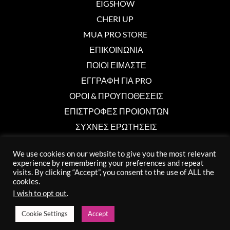
EIGSHOW
CHERI UP
MUA PRO STORE
ΕΠΙΚΟΙΝΩΝΙΑ
ΠΟΙΟΙ ΕΙΜΑΣΤΕ
ΕΓΓΡΑΦΗ ΓΙΑ PRO
ΟΡΟΙ & ΠΡΟΥΠΟΘΕΣΕΙΣ
ΕΠΙΣΤΡΟΦΕΣ ΠΡΟΙΟΝΤΩΝ
ΣΥΧΝΕΣ ΕΡΩΤΗΣΕΙΣ
We use cookies on our website to give you the most relevant
Επικοινωνία
experience by remembering your preferences and repeat
visits. By clicking “Accept”, you consent to the use of ALL the
cookies.
info@muaprostore.com
I wish to opt out
.
96 000 750
Cookie Settings
Accept