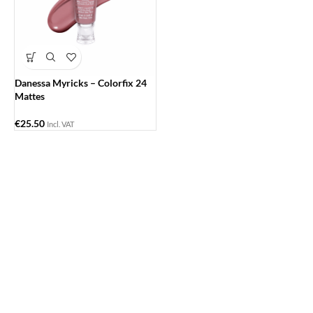
Danessa Myricks – Colorfix 24
Mattes
€
25.50
Incl. VAT