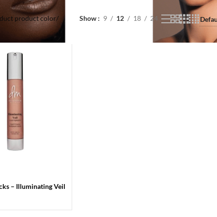
duct product color
/
Show
9
12
18
24
ks – Illuminating Veil