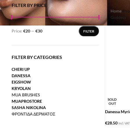
FILTER BY PRICE
Home
/
Pro
Goddess
Price:
€20
—
€30
FILTER
FILTER BY CATEGORIES
CHERI UP
DANESSA
EIGSHOW
KRYOLAN
MUA BRUSHES
SOLD
MUAPROSTORE
OUT
SASHA NIKOLINA
Danessa Myric
ΦΡΟΝΤΙΔΑ ΔΕΡΜΑΤΟΣ
€
28.50
Incl. VAT