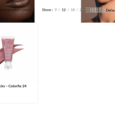
duct product color
/
Show
9
12
18
24
ks – Colorfix 24