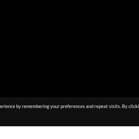
Υποστηρίζουμε Πληρωμές με:
erience by remembering your preferences and repeat visits. By click
Copyright 2025 © All rights Reserved Muaprostore.com