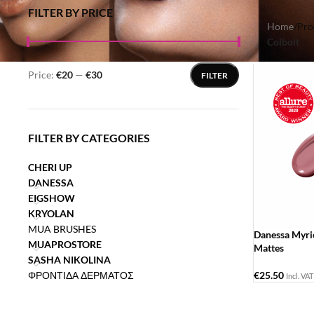
FILTER BY PRICE
Home
/
Pro
Colbolt
Price:
€20
—
€30
FILTER
FILTER BY CATEGORIES
CHERI UP
DANESSA
EIGSHOW
KRYOLAN
MUA BRUSHES
Danessa Myric
MUAPROSTORE
Mattes
SASHA NIKOLINA
ΦΡΟΝΤΙΔΑ ΔΕΡΜΑΤΟΣ
€
25.50
Incl. VAT