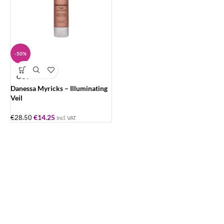
-50%
SOLD
OUT
Danessa Myricks – Illuminating
Veil
€
14.25
€
28.50
Incl. VAT