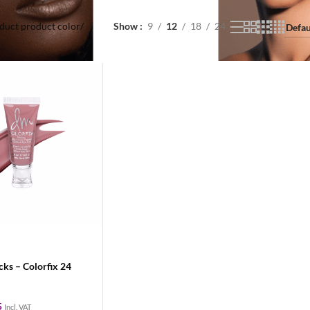
duct product color
/
Show
9
12
18
24
ks – Colorfix 24
5
Incl. VAT