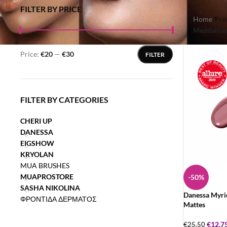
FILTER BY PRICE
Home
/
Pro
Meddalion
Price:
€20
—
€30
FILTER
FILTER BY CATEGORIES
CHERI UP
DANESSA
EIGSHOW
KRYOLAN
MUA BRUSHES
MUAPROSTORE
-50%
SASHA NIKOLINA
Danessa Myric
ΦΡΟΝΤΙΔΑ ΔΕΡΜΑΤΟΣ
Mattes
€
12.7
€
25.50