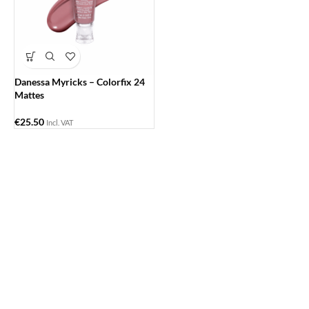
Danessa Myricks – Colorfix 24
Mattes
€
25.50
Incl. VAT