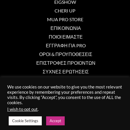
EIGSHOW
CHERI UP
MUA PRO STORE
ΕΠΙΚΟΙΝΩΝΙΑ
ΠΟΙΟΙ ΕΙΜΑΣΤΕ
ΕΓΓΡΑΦΗ ΓΙΑ PRO
ΟΡΟΙ & ΠΡΟΥΠΟΘΕΣΕΙΣ
ΕΠΙΣΤΡΟΦΕΣ ΠΡΟΙΟΝΤΩΝ
ΣΥΧΝΕΣ ΕΡΩΤΗΣΕΙΣ
We use cookies on our website to give you the most relevant
Επικοινωνία
experience by remembering your preferences and repeat
visits. By clicking “Accept”, you consent to the use of ALL the
cookies.
info@muaprostore.com
I wish to opt out
.
96 000 750
Cookie Settings
Accept