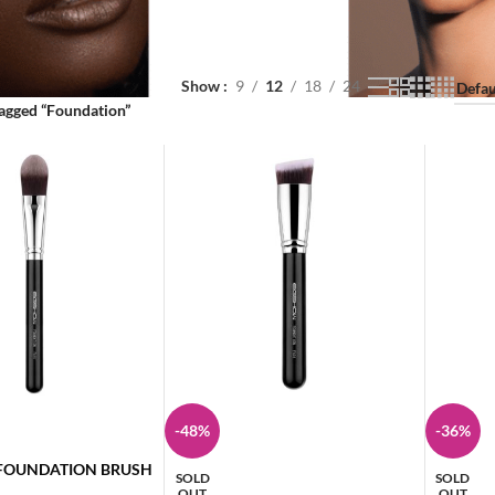
Show
9
12
18
24
agged “Foundation”
-48%
-36%
T FOUNDATION BRUSH
SOLD
SOLD
OUT
OUT