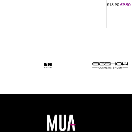
€
9.90
€
18.90