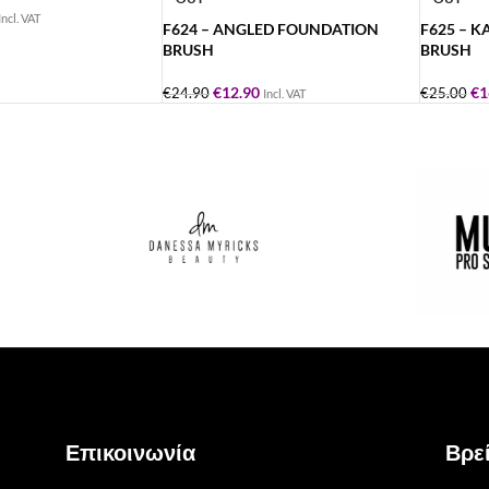
Incl. VAT
F624 – ANGLED FOUNDATION
F625 – 
BRUSH
BRUSH
€
12.90
€
1
€
24.90
€
25.00
Incl. VAT
Επικοινωνία
Βρεί