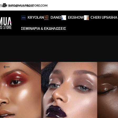
Skip to main content
INFO@MUAPROSTORE.COM
KRYOLAN
DANESSA
EIGSHOW
CHERI UP
SASHA
ΣΕΜΙΝΑΡΙΑ & ΕΚΔΗΛΩΣΕΙΣ