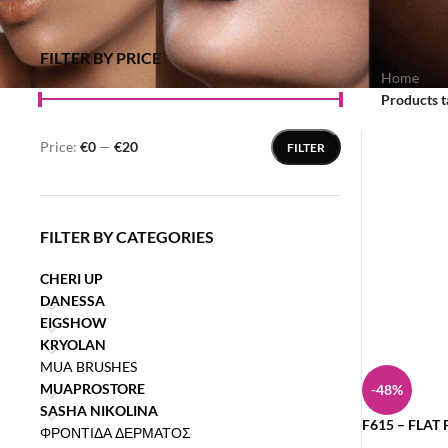
FILTER BY PRICE
Home
/
Products t
Price:
€0
—
€20
FILTER
FILTER BY CATEGORIES
CHERI UP
DANESSA
EIGSHOW
KRYOLAN
MUA BRUSHES
MUAPROSTORE
-48%
SASHA NIKOLINA
F615 – FLA
ΦΡΟΝΤΙΔΑ ΔΕΡΜΑΤΟΣ