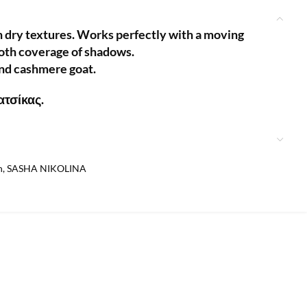
 dry textures. Works perfectly with a moving
ooth coverage of shadows.
and cashmere goat.
ατσίκας.
h
,
SASHA NIKOLINA