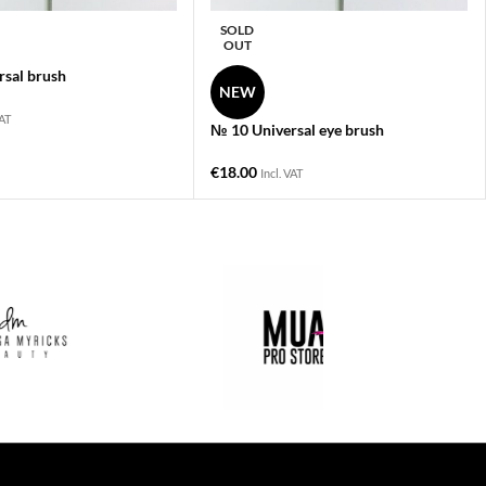
SOLD
OUT
sal brush
NEW
VAT
№ 10 Universal eye brush
€
18.00
Incl. VAT