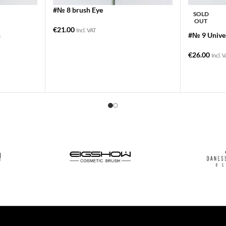
#№ 8 brush Eye
SOLD
OUT
€
21.00
Incl. VAT
h
#№ 9 Univer
€
26.00
Incl. 