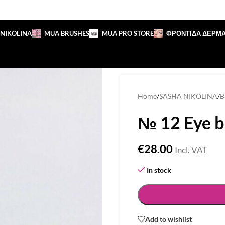
 NIKOLINA
MUA BRUSHES
MUA PRO STORE
ΦΡΟΝΤΙΔΑ ΔΕΡΜ
Home
/
SASHA NIKOLINA
/
B
№ 12 Eye b
€
28.00
Incl. VAT
In stock
Add to wishlist