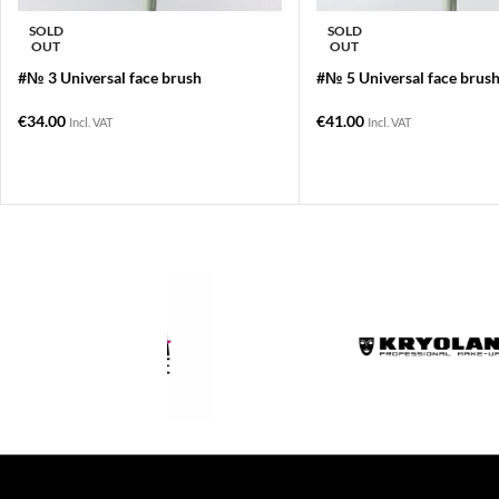
SOLD
SOLD
OUT
OUT
#№ 3 Universal face brush
#№ 5 Universal face brus
€
34.00
€
41.00
Incl. VAT
Incl. VAT