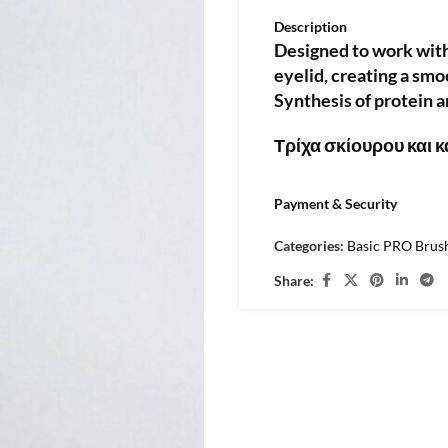
Description
Designed to work with
eyelid, creating a sm
Synthesis of protein 
Τρίχα σκίουρου και κ
Payment & Security
Categories:
Basic PRO Brus
Share: