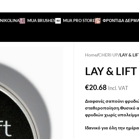
 NIKOLINA
MUA BRUSHES
MUA PRO STORE
ΦΡΟΝΤΙΔΑ ΔΕΡΜ
Home
/
CHERI UP
/
LAY & L
LAY & LIF
€
20.68
Incl. VAT
Διαφανές σαπούνι φρυδιώ
σταθεροποίηση.Φυσικό απ
φρυδιών χωρίς υπολείμμ
Ιδανικό για όλη την ημέρα