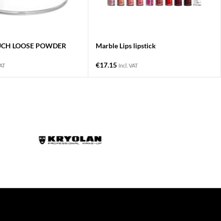
UCH LOOSE POWDER
Marble Lips lipstick
€
17.15
VAT
Incl. VAT