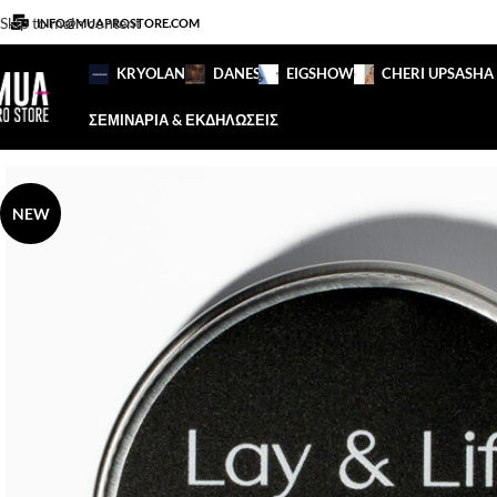
Skip to main content
INFO@MUAPROSTORE.COM
KRYOLAN
DANESSA
EIGSHOW
CHERI UP
SASHA
ΣΕΜΙΝΑΡΙΑ & ΕΚΔΗΛΩΣΕΙΣ
NEW