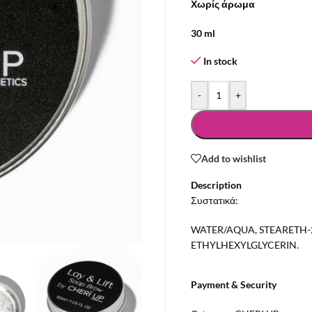
Χωρίς άρωμα
30 ml
In stock
-
+
Add to wishlist
Description
Συστατικά:
WATER/AQUA, STEARETH-2
ETHYLHEXYLGLYCERIN.
Payment & Security