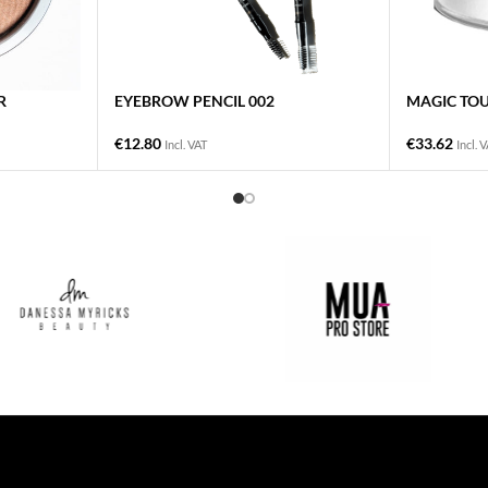
R
EYEBROW PENCIL 002
MAGIC TO
€
12.80
€
33.62
Incl. VAT
Incl. 