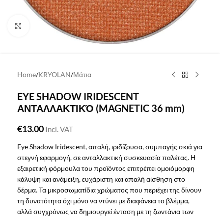
Click to enlarge
Home
/
KRYOLAN
/
Μάτια
EYE SHADOW IRIDESCENT
ΑΝΤΑΛΛΑΚΤΙΚΌ (MAGNETIC 36 mm)
€
13.00
Incl. VAT
Eye Shadow Ιridescent, απαλή, ιριδίζουσα, συμπαγής σκιά για
στεγνή εφαρμογή, σε ανταλλακτική συσκευασία παλέτας. Η
εξαιρετική φόρμουλα του προϊόντος επιτρέπει ομοιόμορφη
κάλυψη και ανάμειξη, ευχάριστη και απαλή αίσθηση στο
δέρμα. Τα μικροσωματίδια χρώματος που περιέχει της δίνουν
τη δυνατότητα όχι μόνο να ντύνει με διαφάνεια το βλέμμα,
αλλά συγχρόνως να δημιουργεί ένταση με τη ζωντάνια των