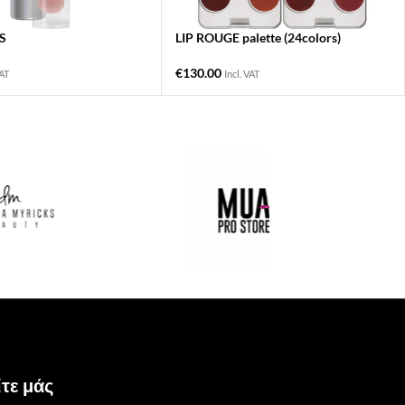
S
LIP ROUGE palette (24colors)
€
130.00
VAT
Incl. VAT
τε μάς