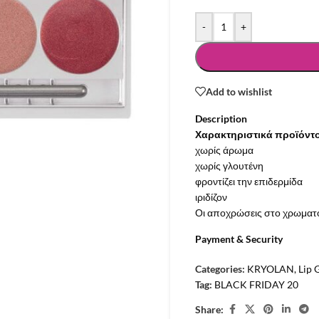
-
+
Add to wishlist
Description
Χαρακτηριστικά προϊόντ
χωρίς άρωμα
χωρίς γλουτένη
φροντίζει την επιδερμίδα
ιριδίζον
Οι αποχρώσεις στο χρωματολ
Payment & Security
Categories:
KRYOLAN
,
Lip 
Tag:
BLACK FRIDAY 20
Share: