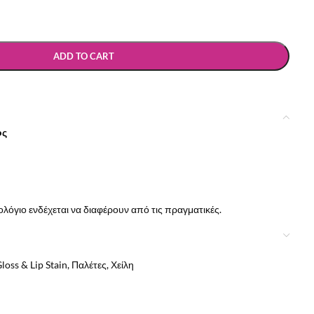
ADD TO CART
ος
όγιο ενδέχεται να διαφέρουν από τις πραγματικές.
Gloss & Lip Stain
,
Παλέτες
,
Χείλη