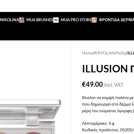
 NIKOLINA
MUA BRUSHES
MUA PRO STORE
ΦΡΟΝΤΙΔΑ ΔΕΡΜ
Home
/
KRYOLAN
/
Χείλη
/
IL
ILLUSION 
€
49.00
Incl. VAT
Illusion σε κομψή παλέτα μ
που δημιουργεί στο δέρμα λ
μέρη του σώματος όμορφη 
Λεπτομέρειες:
6 g
Κωδικός προϊόντος:
05205/