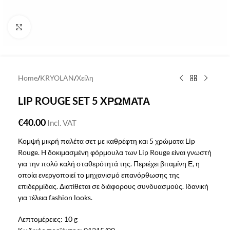
Click to enlarge
Home
/
KRYOLAN
/
Χείλη
LIP ROUGE SET 5 XΡΩΜΑΤΑ
€
40.00
Incl. VAT
Κομψή μικρή παλέτα σετ με καθρέφτη και 5 χρώματα Lip
Rouge. Η δοκιμασμένη φόρμουλα των Lip Rouge είναι γνωστή
για την πολύ καλή σταθερότητά της. Περιέχει βιταμίνη Ε, η
οποία ενεργοποιεί το μηχανισμό επανόρθωσης της
επιδερμίδας. Διατίθεται σε διάφορους συνδυασμούς. Ιδανική
για τέλεια fashion looks.
Λεπτομέρειες:
10 g