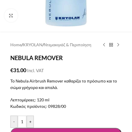
Click to enlarge
Home
/
KRYOLAN
/
Ντεμακιγιάζ & Περιποίηση
NEBULA REMOVER
€
31.00
Incl. VAT
Το Νebula Airbrush Remover καθαρίζει τo πρόσωπο και το
σώμα γρήγορα και απαλά.
Λεπτομέρειες:
120 ml
Κωδικός προϊόντος:
09828/00
-
+