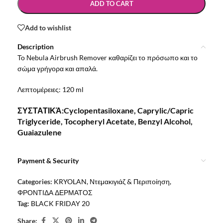
ADD TO CART
Add to wishlist
Description
Το Νebula Airbrush Remover καθαρίζει τo πρόσωπο και το
σώμα γρήγορα και απαλά.
Λεπτομέρειες:
120 ml
ΣΥΣΤΑΤΙΚΆ:Cyclopentasiloxane, Caprylic/Capric
Triglyceride, Tocopheryl Acetate, Benzyl Alcohol,
Guaiazulene
Payment & Security
Categories:
KRYOLAN
,
Ντεμακιγιάζ & Περιποίηση
,
ΦΡΟΝΤΙΔΑ ΔΕΡΜΑΤΟΣ
Tag:
BLACK FRIDAY 20
Share: