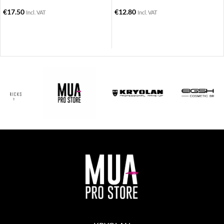
€
17.50
€
12.80
Incl. VAT
Incl. VAT