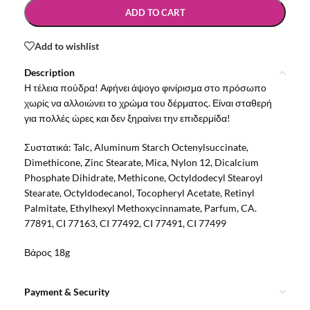
ADD TO CART
Add to wishlist
Description
Η τέλεια πούδρα! Αφήνει άψογο φινίρισμα στο πρόσωπο
χωρίς να αλλοιώνει το χρώμα του δέρματος. Είναι σταθερή
για πολλές ώρες και δεν ξηραίνει την επιδερμίδα!
Συστατικά: Talc, Aluminum Starch Octenylsuccinate,
Dimethicone, Zinc Stearate, Mica, Nylon 12, Dicalcium
Phosphate Dihidrate, Methicone, Octyldodecyl Stearoyl
Stearate, Octyldodecanol, Tocopheryl Acetate, Retinyl
Palmitate, Ethylhexyl Methoxycinnamate, Parfum, CA.
77891, CI 77163, CI 77492, CI 77491, CI 77499
Βάρος 18g
Payment & Security