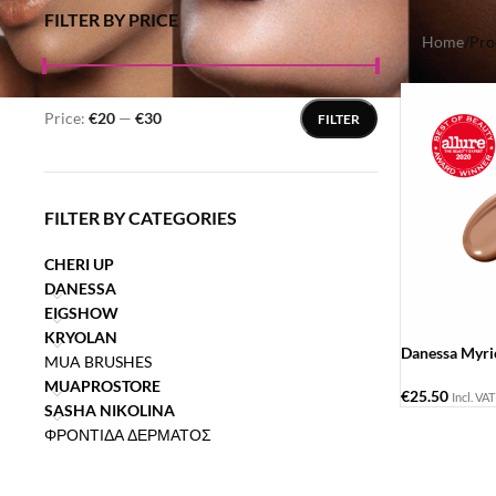
FILTER BY PRICE
Home
/
Pro
Price:
€20
—
€30
FILTER
FILTER BY CATEGORIES
CHERI UP
DANESSA
EIGSHOW
KRYOLAN
Danessa Myri
MUA BRUSHES
MUAPROSTORE
€
25.50
Incl. VAT
SASHA NIKOLINA
ΦΡΟΝΤΙΔΑ ΔΕΡΜΑΤΟΣ