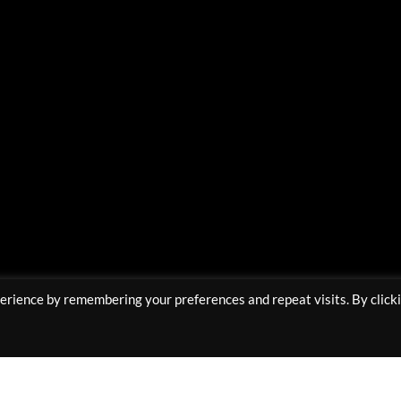
Υποστηρίζουμε Πληρωμές με:
erience by remembering your preferences and repeat visits. By click
Copyright 2025 © All rights Reserved Muaprostore.com