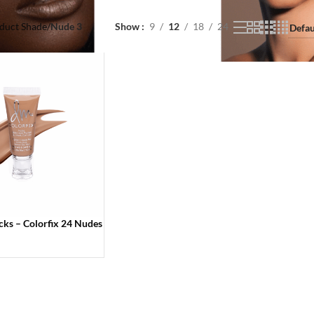
duct Shade
/
Nude 3
Show
9
12
18
24
cks – Colorfix 24 Nudes