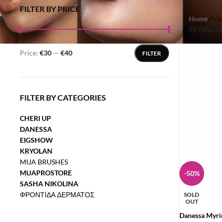
FILTER BY PRICE
Home
/
Pro
TP (Warm) 
Price:
€30
—
€40
FILTER
FILTER BY CATEGORIES
CHERI UP
DANESSA
EIGSHOW
KRYOLAN
MUA BRUSHES
MUAPROSTORE
-50%
SASHA NIKOLINA
ΦΡΟΝΤΙΔΑ ΔΕΡΜΑΤΟΣ
SOLD
OUT
Danessa Myri