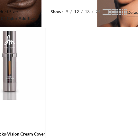
duct Size
/
Show
9
12
18
24
01 Color Additive
cks-Vision Cream Cover