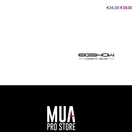
€
18.0
€
36.00