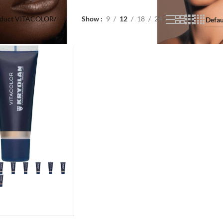
duct VITACOLOR
/
Show
9
12
18
24