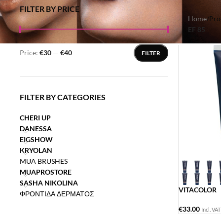
FILTER BY PRICE
Home
/
Pro
EF 85
Price:
€30
—
€40
FILTER
FILTER BY CATEGORIES
CHERI UP
DANESSA
EIGSHOW
KRYOLAN
MUA BRUSHES
MUAPROSTORE
SASHA NIKOLINA
VITACOLOR
ΦΡΟΝΤΙΔΑ ΔΕΡΜΑΤΟΣ
€
33.00
Incl. VAT