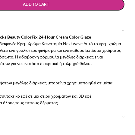
ADD TO CART
icks Beauty ColorFix 24-Hour Cream Color Glaze
 διαφανές Κρεμ Χρώμα Καινοτομία Next wave.Αυτό το κρεμ χρώμα
ει ένα γυαλιστερό φινίρισμα και ένα καθαρό ξέπλυμα χρώματος
πρόσωπο. Η αδιάβροχη φόρμουλα μεγάλης διάρκειας είναι
άτων για να είναι όσο διακριτικά ή τολμηρά θέλετε.
εων μεγάλης διάρκειας μπορεί να χρησιμοποιηθεί σε μάτια,
 συντακτικό εφέ σε μια σειρά χρωμάτων και 3D εφέ
ια όλους τους τύπους δέρματος
ρμα με τα δάχτυλα ή με ένα πινέλο. Η φόρμουλα που στεγνώνει
ιγνύεται γρήγορα. Εάν το άκρο του ακροφυσίου βουλώσει,
α.