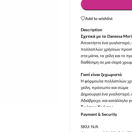
Add to wishlist
Description
Σχετικά με το Danessa Myr
Αποκτήστε ένα γυαλιστερό,
πολλαπλών χρήσεων προσθέτ
στα μάτια, τα χείλη και το 
διαθέσιμη σε μια σειρά χρωμ
Γιατί είναι ξεχωριστό
Η φόρμουλα πολλαπλών χρήσ
χείλη, πρόσωπο και σώμα
Δημιουργεί ένα γυαλιστερό,
Αδιάβροχο, και κατάλληλο γ
Τρόπος Χρήσης
Εφαρμόστε απευθείας στο δέ
Payment & Security
γρήγορα θα πρέπει να αναμε
καθαρίστε το με μια καρφίτσ
SKU:
N/A