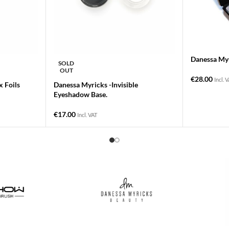
Danessa My
SOLD
OUT
€
28.00
Incl. 
x Foils
Danessa Myricks -Invisible
Eyeshadow Base.
€
17.00
Incl. VAT