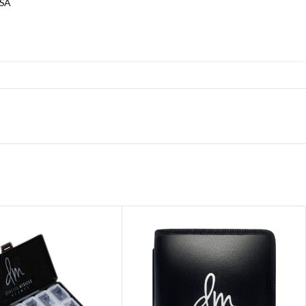
SA
ntasiloxane; Isononyl Isononanate.
ene, Pentaerythrityl Tetraisostearate, Diisostearyl Malate,
a) Seed Oil, Isononyl Isononanate, Mica, Copernicia Cerifera
Cerifera Cera/Cire de carnauba, Butylene/Ethylene/Propylene
te, Silica Dimethyl Silylate, Beeswax/Cera Alba/Cire dabeille,
7891), Iron Oxides (CI 77491, CI 77492, CI 77499), Red 6 Lake (CI
007), Chromium Oxide Greens (CI 77288), Red 7 Lake (CI 15850).