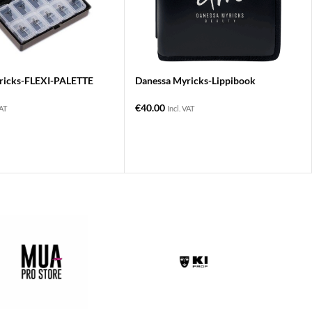
ricks-FLEXI-PALETTE
Danessa Myricks-Lippibook
€
40.00
VAT
Incl. VAT