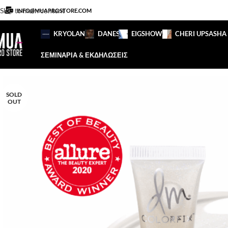
Skip to main content
INFO@MUAPROSTORE.COM
KRYOLAN
DANESSA
EIGSHOW
CHERI UP
SASHA
ΣΕΜΙΝΑΡΙΑ & ΕΚΔΗΛΩΣΕΙΣ
SOLD
OUT