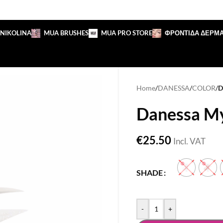
 NIKOLINA
MUA BRUSHES
MUA PRO STORE
ΦΡΟΝΤΙΔΑ ΔΕΡΜ
Home
/
DANESSA
/
COLOR
/
D
Danessa Myr
€
25.50
Incl. VAT
SHADE
-
+