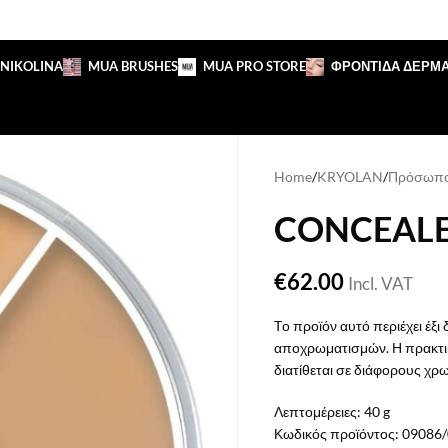
 NIKOLINA
MUA BRUSHES
MUA PRO STORE
ΦΡΟΝΤΙΔΑ ΔΕΡΜ
Home
/
KRYOLAN
/
Πρόσωπο
CONCEALE
€
62.00
Incl. VAT
Tο προϊόν αυτό περιέχει έξ
αποχρωματισμών. Η πρακτική
διατίθεται σε διάφορους χ
Λεπτομέρειες:
40 g
Κωδικός προϊόντος:
09086/