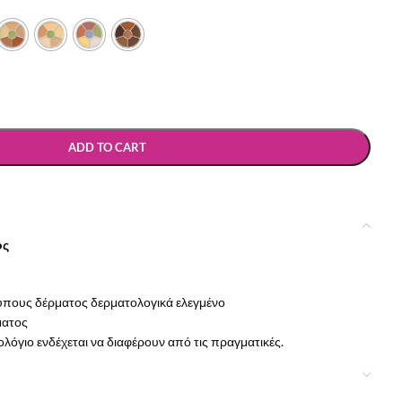
ADD TO CART
ος
τύπους δέρματος δερματολογικά ελεγμένο
ματος
όγιο ενδέχεται να διαφέρουν από τις πραγματικές.