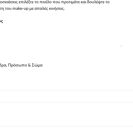
οσκιάσεις επιλέξτε το πινέλο που προτιμάτε και δουλέψτε το
η του make-up με απαλές κινήσεις.
ος
δρα
,
Πρόσωπο & Σώμα
όγιο ενδέχεται να διαφέρουν από τις πραγματικές.