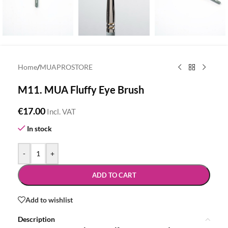
Home
/
MUAPROSTORE
M11. MUA Fluffy Eye Brush
€
17.00
Incl. VAT
In stock
-
+
ADD TO CART
Add to wishlist
Description