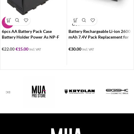
SOLD
-32%
OUT
6pcs AA Battery Pack Case
Battery Rechargeable Li-ion 2600
Battery Holder Power As NP-F
mAh 7.4V Pack Replacement for
Series Battery for LED Video Light
Sony NP-F550/570/530
€
15.00
€
30.00
€
22.00
Incl. VAT
Incl. VAT