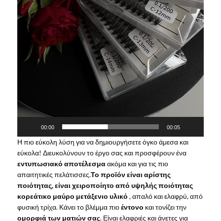
00:00
00:05
Η πιο εύκολη λύση για να δημιουργήσετε όγκο άμεσα και
εύκολα! Διευκολύνουν το έργο σας και προσφέρουν ένα
εντυπωσιακό αποτέλεσμα
ακόμα και για τις πιο
απαιτητικές πελάτισσες.
Το προϊόν είναι αρίστης
ποιότητας, είναι χειροποίητο από υψηλής ποιότητας
κορεάτικο μαύρο μετάξενιο υλικό
, απαλό και ελαφρύ, από
φυσική τρίχα. Κάνει το βλέμμα πιο
έντονο
και τονίζει την
ομορφιά των ματιών σας
. Είναι ελαφριές και άνετες για