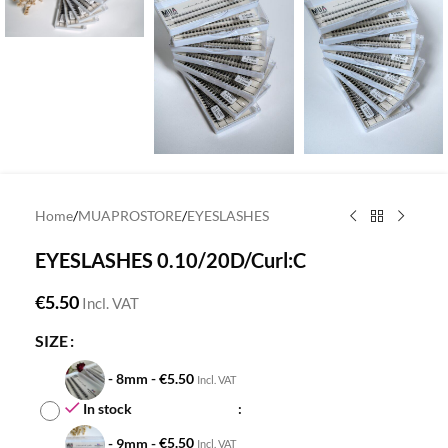
Home
/
MUAPROSTORE
/
EYESLASHES
EYESLASHES 0.10/20D/Curl:C
€
5.50
Incl. VAT
SIZE
-
8mm
-
€
5.50
Incl. VAT
In stock
-
9mm
-
€
5.50
Incl. VAT