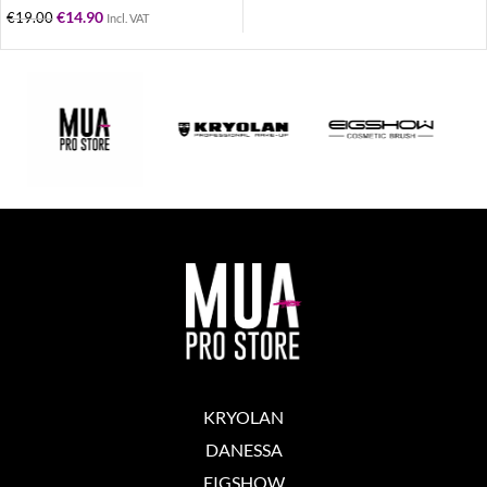
€
14.90
€
19.00
Incl. VAT
KRYOLAN
DANESSA
EIGSHOW