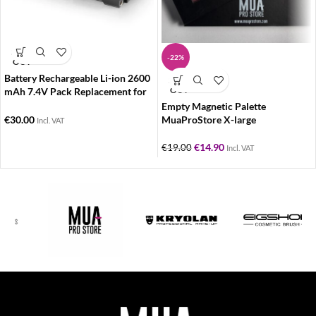
SOLD
-22%
OUT
Battery Rechargeable Li-ion 2600
SOLD
OUT
mAh 7.4V Pack Replacement for
Sony NP-F550/570/530
Empty Magnetic Palette
MuaProStore X-large
€
30.00
Incl. VAT
€
14.90
€
19.00
Incl. VAT