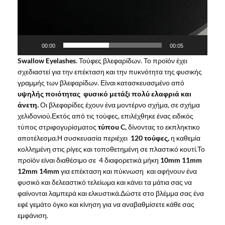
00:00
00:05
Swallow Eyelashes
. Τούφες βλεφαρίδων. Το προϊόν έχει
σχεδιαστεί για την επέκταση και την πυκνότητα της φυσικής
γραμμής των βλεφαρίδων. Είναι κατασκευασμένο από
υψηλής ποιότητας φυσικό μετάξι πολύ ελαφριά και
άνετη.
Οι βλεφαρίδες έχουν ένα μοντέρνο σχήμα, σε σχήμα
χελιδονιού.Εκτός από τις τούφες, επιλέχθηκε ένας ειδικός
τύπος στριφογυρίσματος
τύπου C,
δίνοντας το εκπληκτικο
αποτέλεσμα.Η συσκευασία περιέχει
120 τούφες,
η καθεμία
κολλημένη στις ρίγες και τοποθετημένη σε πλαστικό κουτί.Το
προϊόν είναι διαθέσιμο σε 4 διαφορετικά μήκη
10mm 11mm
12mm 14mm
για επέκταση και πύκνωση και αφήνουν ένα
φυσικό και δελεαστικό τελείωμα και κάνει τα μάτια σας να
φαίνονται λαμπερά και ελκυστικά.Δώστε στο βλέμμα σας ένα
εφέ γεμάτο όγκο και κίνηση για να αναβαθμίσετε κάθε σας
εμφάνιση.