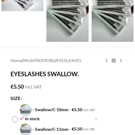
Home
/
MUAPROSTORE
/
EYESLASHES
EYESLASHES SWALLOW.
€
5.50
Incl. VAT
SIZE
-
Swallow/C-10mm
-
€
5.50
Incl. VAT
In stock
-
Swallow/C-11mm
-
€
5.50
Incl. VAT